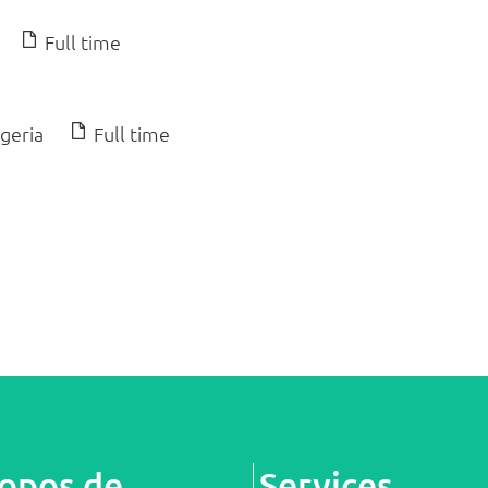
Full time
geria
Full time
ropos de
Services